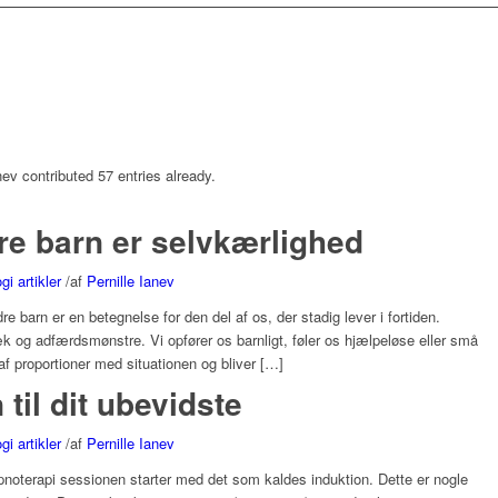
nev
contributed 57 entries already.
ndre barn er selvkærlighed
i artikler
/
af
Pernille Ianev
e barn er en betegnelse for den del af os, der stadig lever i fortiden.
æk og adfærdsmønstre. Vi opfører os barnligt, føler os hjælpeløse eller små
e af proportioner med situationen og bliver […]
til dit ubevidste
i artikler
/
af
Pernille Ianev
oterapi sessionen starter med det som kaldes induktion. Dette er nogle