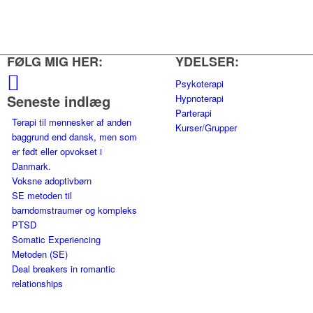
FØLG MIG HER:
YDELSER:
Psykoterapi
Seneste indlæg
Hypnoterapi
Parterapi
Terapi til mennesker af anden
Kurser/Grupper
baggrund end dansk, men som
er født eller opvokset i
Danmark.
Voksne adoptivbørn
SE metoden til
barndomstraumer og kompleks
PTSD
Somatic Experiencing
Metoden (SE)
Deal breakers in romantic
relationships