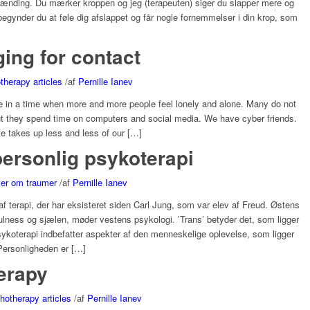
ænding. Du mærker kroppen og jeg (terapeuten) siger du slapper mere og
 begynder du at føle dig afslappet og får nogle fornemmelser i din krop, som
ing for contact
herapy articles
/
af
Pernille Ianev
ve in a time when more and more people feel lonely and alone. Many do not
 But they spend time on computers and social media. We have cyber friends.
fe takes up less and less of our […]
ersonlig psykoterapi
kler om traumer
/
af
Pernille Ianev
f terapi, der har eksisteret siden Carl Jung, som var elev af Freud. Østens
dfulness og sjælen, møder vestens psykologi. ’Trans’ betyder det, som ligger
psykoterapi indbefatter aspekter af den menneskelige oplevelse, som ligger
Personligheden er […]
erapy
hotherapy articles
/
af
Pernille Ianev