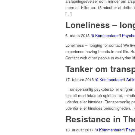
afslapningsøvelser som minder om afsp
mere af. Efter ca. 15 minutter af dette,
[…]
Loneliness – long
6. marts 2018
/
0 Kommentarer
/
i
Psychot
Loneliness – longing for contact We li
experience having friends in real life.
Contact with other people in everyday li
Tanker om transp
17. februar 2018
/
0 Kommentarer
/
i
Arti
Transpersonlig psykoterapi er en gren a
filosofi med fokus på spiritualitet, min
udenfor eller hinsides. Transpersonlig 
udenfor eller hinsides personligheden. 
Resistance in Th
13. august 2017
/
0 Kommentarer
/
i
Psyc