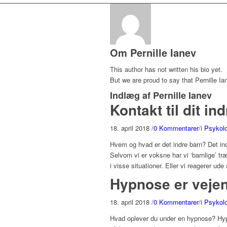
Om
Pernille Ianev
This author has not written his bio yet.
But we are proud to say that
Pernille Ia
Indlæg af Pernille Ianev
Kontakt til dit i
18. april 2018
/
0 Kommentarer
/
i
Psykolog
Hvem og hvad er det indre barn? Det indr
Selvom vi er voksne har vi ‘barnlige’ tr
i visse situationer. Eller vi reagerer ud
Hypnose er vejen 
18. april 2018
/
0 Kommentarer
/
i
Psykolog
Hvad oplever du under en hypnose? Hypn