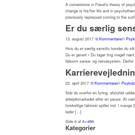
A cornerstone in Freud’s theory of psycho
change is his/her life and in psychothera
previously repressed coming to the surfa
Er du særlig sens
13. august 2017
/
0 Kommentarer
/
i
Psyko
Hvis du er særlig sensitiv kender du sikk
Du er genert • Du tager ting meget nært 
følsomt sanse- og nervesystem. Derfor 
Karrierevejlednin
23. april 2017
/
0 Kommentarer
/
i
Psykolog
Står du overfor en fyring, afsluttet udda
arbejdsmarkedet efter en pause. At væl
forskellige faktorer spiller ind. I mange
lader […]
Side 6 af 6
«
‹
4
5
6
Kategorier