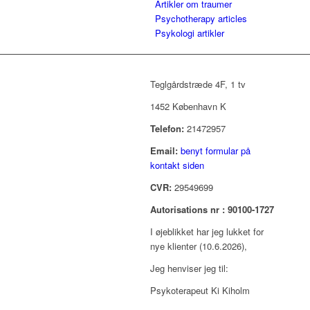
Artikler om traumer
Psychotherapy articles
Psykologi artikler
Teglgårdstræde 4F, 1 tv
1452 København K
Telefon:
21472957
Email:
benyt formular på
kontakt siden
CVR:
29549699
Autorisations nr : 90100-1727
I øjeblikket har jeg lukket for
nye klienter (10.6.2026),
Jeg henviser jeg til:
Psykoterapeut Ki Kiholm