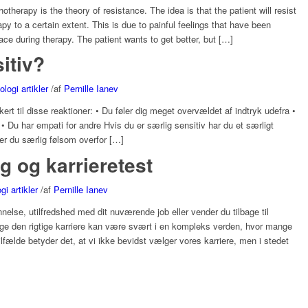
therapy is the theory of resistance. The idea is that the patient will resist
py to a certain extent. This is due to painful feelings that have been
ce during therapy. The patient wants to get better, but […]
itiv?
logi artikler
/
af
Pernille Ianev
ert til disse reaktioner: • Du føler dig meget overvældet af indtryk udefra •
• Du har empati for andre Hvis du er særlig sensitiv har du et særligt
er du særlig følsom overfor […]
g og karrieretest
i artikler
/
af
Pernille Ianev
nnelse, utilfredshed med dit nuværende job eller vender du tilbage til
ge den rigtige karriere kan være svært i en kompleks verden, hvor mange
 tilfælde betyder det, at vi ikke bevidst vælger vores karriere, men i stedet