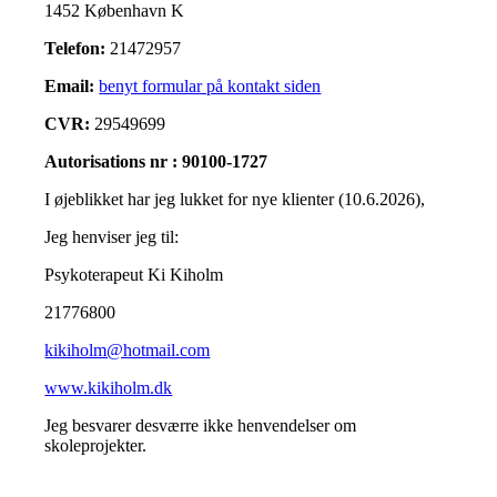
1452 København K
Telefon:
21472957
Email:
benyt formular på kontakt siden
CVR:
29549699
Autorisations nr : 90100-1727
I øjeblikket har jeg lukket for nye klienter (10.6.2026),
Jeg henviser jeg til:
Psykoterapeut Ki Kiholm
21776800
kikiholm@hotmail.com
www.kikiholm.dk
Jeg besvarer desværre ikke henvendelser om
skoleprojekter.