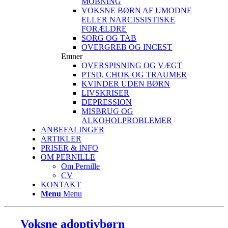
MOBNING
VOKSNE BØRN AF UMODNE
ELLER NARCISSISTISKE
FORÆLDRE
SORG OG TAB
OVERGREB OG INCEST
Emner
OVERSPISNING OG VÆGT
PTSD, CHOK OG TRAUMER
KVINDER UDEN BØRN
LIVSKRISER
DEPRESSION
MISBRUG OG
ALKOHOLPROBLEMER
ANBEFALINGER
ARTIKLER
PRISER & INFO
OM PERNILLE
Om Pernille
CV
KONTAKT
Menu
Menu
Voksne adoptivbørn