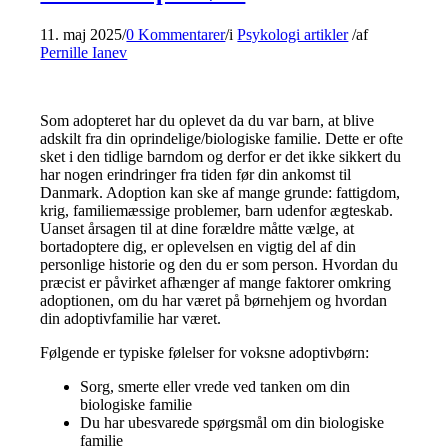
11. maj 2025
/
0 Kommentarer
/
i
Psykologi artikler
/
af
Pernille Ianev
Som adopteret har du oplevet da du var barn, at blive
adskilt fra din oprindelige/biologiske familie. Dette er ofte
sket i den tidlige barndom og derfor er det ikke sikkert du
har nogen erindringer fra tiden før din ankomst til
Danmark. Adoption kan ske af mange grunde: fattigdom,
krig, familiemæssige problemer, barn udenfor ægteskab.
Uanset årsagen til at dine forældre måtte vælge, at
bortadoptere dig, er oplevelsen en vigtig del af din
personlige historie og den du er som person. Hvordan du
præcist er påvirket afhænger af mange faktorer omkring
adoptionen, om du har været på børnehjem og hvordan
din adoptivfamilie har været.
Følgende er typiske følelser for voksne adoptivbørn:
Sorg, smerte eller vrede ved tanken om din
biologiske familie
Du har ubesvarede spørgsmål om din biologiske
familie