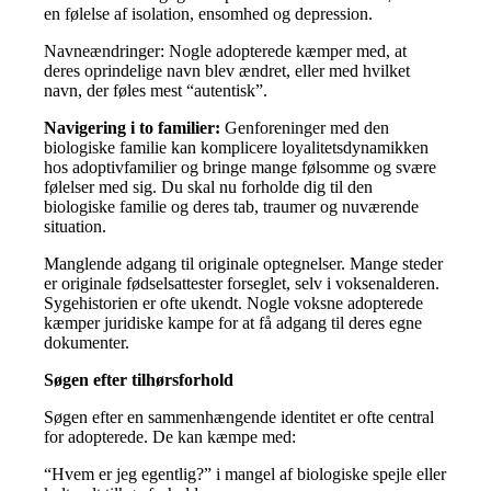
en følelse af isolation, ensomhed og depression.
Navneændringer: Nogle adopterede kæmper med, at
deres oprindelige navn blev ændret, eller med hvilket
navn, der føles mest “autentisk”.
Navigering i to familier:
Genforeninger med den
biologiske familie kan komplicere loyalitetsdynamikken
hos adoptivfamilier og bringe mange følsomme og svære
følelser med sig. Du skal nu forholde dig til den
biologiske familie og deres tab, traumer og nuværende
situation.
Manglende adgang til originale optegnelser. Mange steder
er originale fødselsattester forseglet, selv i voksenalderen.
Sygehistorien er ofte ukendt. Nogle voksne adopterede
kæmper juridiske kampe for at få adgang til deres egne
dokumenter.
Søgen efter tilhørsforhold
Søgen efter en sammenhængende identitet er ofte central
for adopterede. De kan kæmpe med:
“Hvem er jeg egentlig?” i mangel af biologiske spejle eller