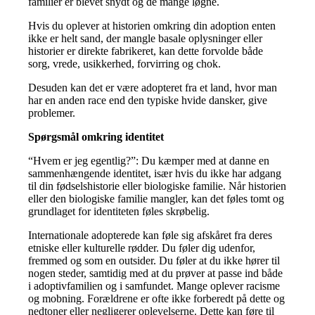
familier er blevet snydt og de mange løgne.
Hvis du oplever at historien omkring din adoption enten
ikke er helt sand, der mangle basale oplysninger eller
historier er direkte fabrikeret, kan dette forvolde både
sorg, vrede, usikkerhed, forvirring og chok.
Desuden kan det er være adopteret fra et land, hvor man
har en anden race end den typiske hvide dansker, give
problemer.
Spørgsmål omkring identitet
“Hvem er jeg egentlig?”: Du kæmper med at danne en
sammenhængende identitet, især hvis du ikke har adgang
til din fødselshistorie eller biologiske familie. Når historien
eller den biologiske familie mangler, kan det føles tomt og
grundlaget for identiteten føles skrøbelig.
Internationale adopterede kan føle sig afskåret fra deres
etniske eller kulturelle rødder. Du føler dig udenfor,
fremmed og som en outsider. Du føler at du ikke hører til
nogen steder, samtidig med at du prøver at passe ind både
i adoptivfamilien og i samfundet. Mange oplever racisme
og mobning. Forældrene er ofte ikke forberedt på dette og
nedtoner eller negligerer oplevelserne. Dette kan føre til