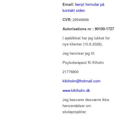
Email:
benyt formular på
kontakt siden
CVR:
29549699
Autorisations nr : 90100-1727
I øjeblikket har jeg lukket for
nye klienter (10.6.2026),
Jeg henviser jeg til:
Psykoterapeut Ki Kiholm
21776800
kikiholm@hotmail.com
www.kikiholm.dk
Jeg besvarer desværre ikke
henvendelser om
skoleprojekter.