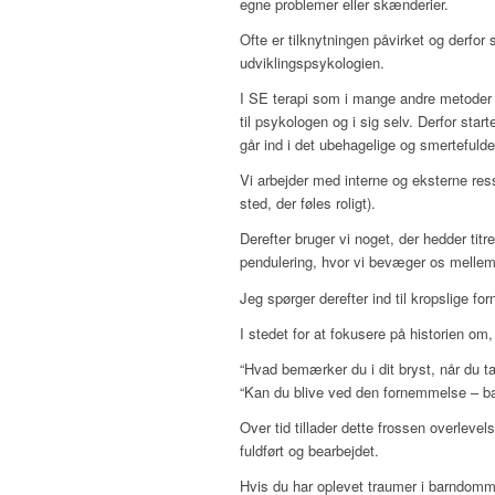
egne problemer eller skænderier.
Ofte er tilknytningen påvirket og derfor
udviklingspsykologien.
I SE terapi som i mange andre metoder in
til psykologen og i sig selv. Derfor start
går ind i det ubehagelige og smertefuld
Vi arbejder med interne og eksterne resso
sted, der føles roligt).
Derefter bruger vi noget, der hedder titr
pendulering, hvor vi bevæger os mellem 
Jeg spørger derefter ind til kropslige fo
I stedet for at fokusere på historien om
“Hvad bemærker du i dit bryst, når du t
“Kan du blive ved den fornemmelse – bar
Over tid tillader dette frossen overlevels
fuldført og bearbejdet.
Hvis du har oplevet traumer i barndommen 