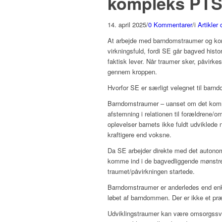
kompleks PT
14. april 2025
/
0 Kommentarer
/
i
Artikler
At arbejde med barndomstraumer og k
virkningsfuld, fordi SE går bagved histo
faktisk lever. Når traumer sker, påvirke
gennem kroppen.
Hvorfor SE er særligt velegnet til barn
Barndomstraumer – uanset om det komme
afstemning i relationen til forældrene/o
oplevelser barnets ikke fuldt udviklede 
kraftigere end voksne.
Da SE arbejder direkte med det autonome
komme ind i de bagvedliggende mønstre 
traumet/påvirkningen startede.
Barndomstraumer er anderledes end enke
løbet af barndommen. Der er ikke et præc
Udviklingstraumer kan være omsorgssvig