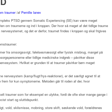
SD
 om traumer
/
af
Pernille Ianev
ompleks PTSD gennem Somatic Experiencing (SE) kan være meget
rien om traumerne og ind i kroppen. Der hvor så meget af det tidlige traume
s nervesystemet, og det er derfor, traumet findes i kroppen og skal frigives
domstraumer:
r fra omsorgssvigt, følelsesmæssigt eller fysisk misbrug, mangel på
msorgspersonerne eller tidlige medicinske indgreb – påvirker disse
nervesystem. Hvilket er grunden til at traumer påvirker børn meget
 nervesystem (kamp/flugt/frys-reaktioner), er det særligt egnet til at
frem for kun symptomerne. Metoden går til roden af der, hvor
lt traumer som for eksempel en ulykke, fordi de ofte sker mange gange i
ist start og sluttidspunkt.
t, vold, skilsmisse, mobning, store skift, søskende vold, forældrenes