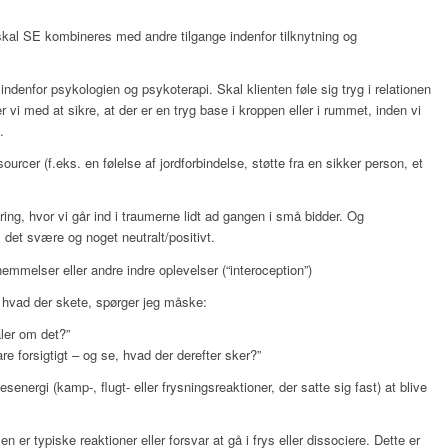
 skal SE kombineres med andre tilgange indenfor tilknytning og
denfor psykologien og psykoterapi. Skal klienten føle sig tryg i relationen
er vi med at sikre, at der er en tryg base i kroppen eller i rummet, inden vi
e.
urcer (f.eks. en følelse af jordforbindelse, støtte fra en sikker person, et
ering, hvor vi går ind i traumerne lidt ad gangen i små bidder. Og
det svære og noget neutralt/positivt.
rnemmelser eller andre indre oplevelser (“interoception”)
, hvad der skete, spørger jeg måske:
aler om det?”
e forsigtigt – og se, hvad der derefter sker?”
esenergi (kamp-, flugt- eller frysningsreaktioner, der satte sig fast) at blive
er typiske reaktioner eller forsvar at gå i frys eller dissociere. Dette er