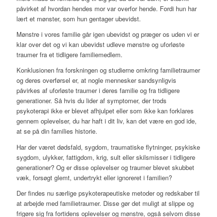
påvirket af hvordan hendes mor var overfor hende. Fordi hun har
lært et mønster, som hun gentager ubevidst.
Mønstre i vores familie går igen ubevidst og præger os uden vi er
klar over det og vi kan ubevidst udleve mønstre og uforløste
traumer fra et tidligere familiemedlem.
Konklusionen fra forskningen og studierne omkring familietraumer
og deres overførsel er, at nogle mennesker sandsynligvis
påvirkes af uforløste traumer i deres familie og fra tidligere
generationer. Så hvis du lider af symptomer, der trods
psykoterapi ikke er blevet afhjulpet eller som ikke kan forklares
gennem oplevelser, du har haft i dit liv, kan det være en god ide,
at se på din families historie.
Har der været dødsfald, sygdom, traumatiske flytninger, psykiske
sygdom, ulykker, fattigdom, krig, sult eller skilsmisser i tidligere
generationer? Og er disse oplevelser og traumer blevet skubbet
væk, forsøgt glemt, undertrykt eller ignoreret i familien?
Der findes nu særlige psykoterapeutiske metoder og redskaber til
at arbejde med familietraumer. Disse gør det muligt at slippe og
frigøre sig fra fortidens oplevelser og mønstre, også selvom disse