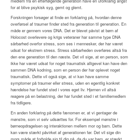
medlem fra en efterfølgende generation have en uforklarlig angst
for at blive psykisk syg, gemt og glemt.
Forskningen forsøger at finde en forklaring på, hvordan denne
overførsel af traumer finder sted fra generation til generation. En
måde er gennem vores DNA. Det er blevet påvist at børn af
Holocost overlevere og krigs veteraner har samme type DNA
sårbarhed overfor stress, som ses i mennesker, der har været
udsat for ekstrem stress. Stress sårbarheden overføres altså fra
den ene generation til den næste. Det vil sige, at en person, som
ikke har været udsat for noget traumatisk alligevel kan have den
sammen DNA kodning, som en person der har oplevet noget
traumatisk. Dette vil også sige, at vi kan have samme
symptomer på traumer eller stress, uden en egentlig konkret
hændelse har fundet sted i vores eget liv. Hjernen vil altså
reagere på en belastning, der har fundet sted i et familiemedlem
fra tidligere.
En anden forklaring på dette fænomen er, at vi gentager de
mønstre, som vi selv udsættes for. For eksempel mønstre i
børneopdragelsen og interaktionen mellem mor og barn. Dette
kan være stærkt påvirket af generationen før. Det vil sige din
mors måde at forholde sig til dig på, da du var barn, er stærkt