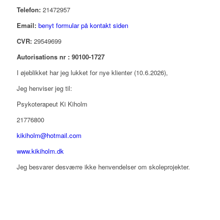
Telefon:
21472957
Email:
benyt formular på kontakt siden
CVR:
29549699
Autorisations nr : 90100-1727
I øjeblikket har jeg lukket for nye klienter (10.6.2026),
Jeg henviser jeg til:
Psykoterapeut Ki Kiholm
21776800
kikiholm@hotmail.com
www.kikiholm.dk
Jeg besvarer desværre ikke henvendelser om skoleprojekter.