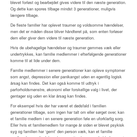
blevet forløst og bearbejdet gives videre til den næste generation.
Og dette kan spores tilbage mindst 3 generationer, muligvis
længere tilbage.
De fleste familier har oplevet traumer og voldsomme hændelser,
men det er måden disse bliver håndteret på, som enten forløser
dem eller giver dem videre til næste generation.
Hvis de ubehagelige hændelser og traumer gemmes væk eller
undertrykkes, kan familie medlemmer i efterfølgende generationer
komme til at lide under dem.
Familie medlemmer i senere generationer kan opleve symptomer
som angst, depression eller panikangst uden en egentlig logisk
årsag kan findes. Det kan også komme til udtryk i
parforholdsmønstre, økonomi eller forskellige valg i livet, der
gentager sig uden en klar årsag kan findes.
For eksempel hvis der har været et dødsfald i familien
generationer tilbage, som ingen har talt om eller sørget over, kan
et familie medlem i en senere generation føle en uforklarlig sorg.
Eller hvis et familiemedlem for mange år siden er blevet psykisk
syg og familien har ‘gemt’ den person væk, kan et familie