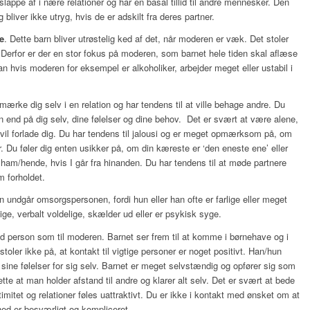
appe af i nære relationer og har en basal tillid til andre mennesker. Den
g bliver ikke utryg, hvis de er adskilt fra deres partner.
e
. Dette barn bliver utrøstelig ked af det, når moderen er væk. Det stoler
. Derfor er der en stor fokus på moderen, som barnet hele tiden skal aflæse
man hvis moderen for eksempel er alkoholiker, arbejder meget eller ustabil i
ke dig selv i en relation og har tendens til at ville behage andre. Du
 end på dig selv, dine følelser og dine behov.
Det er svært at være alene,
 vil forlade dig. Du har tendens til jalousi og er meget opmærksom på, om
ner. Du føler dig enten usikker på, om din kæreste er ‘den eneste ene’ eller
 ham/hende, hvis I går fra hinanden. Du har tendens til at møde partnere
m forholdet.
rn undgår omsorgspersonen, fordi hun eller han ofte er farlige eller meget
ige, verbalt voldelige, skælder ud eller er psykisk syge.
med person som til moderen. Barnet ser frem til at komme i børnehave og i
t stoler ikke på, at kontakt til vigtige personer er noget positivt. Han/hun
de sine følelser for sig selv. Barnet er meget selvstændig og opfører sig som
tte at man holder afstand til andre og klarer alt selv. Det er svært at bede
imitet og relationer føles uattraktivt. Du er ikke i kontakt med ønsket om at
hed er besværligt og kompliceret.