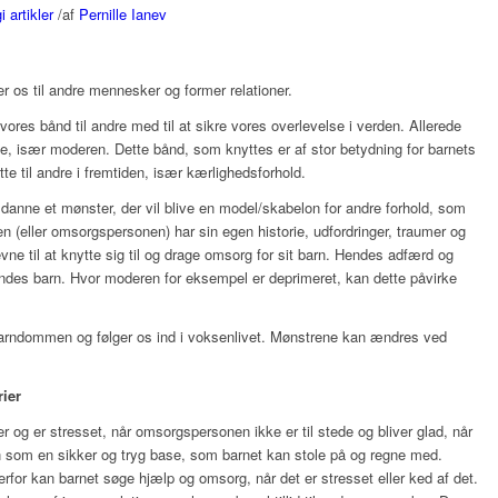
 artikler
/
af
Pernille Ianev
r os til andre mennesker og former relationer.
res bånd til andre med til at sikre vores overlevelse i verden. Allerede
e, især moderen. Dette bånd, som knyttes er af stor betydning for barnets
tte til andre i fremtiden, især kærlighedsforhold.
anne et mønster, der vil blive en model/skabelon for andre forhold, som
en (eller omsorgspersonen) har sin egen historie, udfordringer, traumer og
evne til at knytte sig til og drage omsorg for sit barn. Hendes adfærd og
endes barn. Hvor moderen for eksempel er deprimeret, kan dette påvirke
arndommen og følger os ind i voksenlivet. Mønstrene kan ændres ved
rier
r og er stresset, når omsorgspersonen ikke er til stede og bliver glad, når
en som en sikker og tryg base, som barnet kan stole på og regne med.
rfor kan barnet søge hjælp og omsorg, når det er stresset eller ked af det.