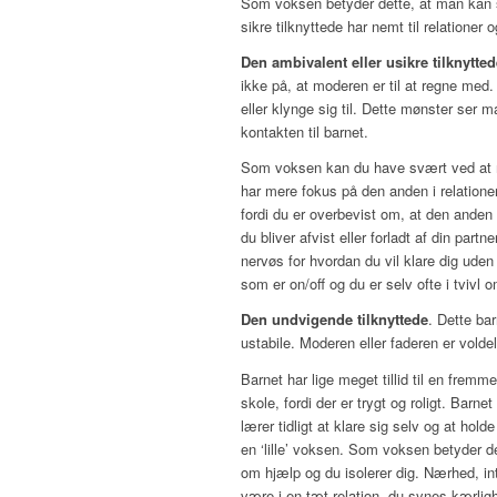
Som voksen betyder dette, at man kan sl
sikre tilknyttede har nemt til relationer o
Den ambivalent eller usikre tilknytted
ikke på, at moderen er til at regne med
eller klynge sig til. Dette mønster ser 
kontakten til barnet.
Som voksen kan du have svært ved at mær
har mere fokus på den anden i relationen
fordi du er overbevist om, at den anden
du bliver afvist eller forladt af din part
nervøs for hvordan du vil klare dig uden
som er on/off og du er selv ofte i tvivl o
Den undvigende tilknyttede
. Dette ba
ustabile. Moderen eller faderen er voldel
Barnet har lige meget tillid til en frem
skole, fordi der er trygt og roligt. Barne
lærer tidligt at klare sig selv og at hol
en ‘lille’ voksen. Som voksen betyder de
om hjælp og du isolerer dig. Nærhed, int
være i en tæt relation, du synes kærlig