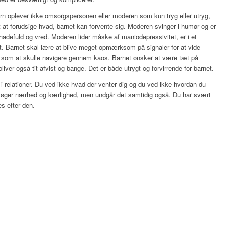
rn oplever ikke omsorgspersonen eller moderen som kun tryg eller utryg,
t at forudsige hvad, barnet kan forvente sig. Moderen svinger i humør og er
adefuld og vred. Moderen lider måske af maniodepressivitet, er i et
et. Barnet skal lære at blive meget opmærksom på signaler for at vide
 som at skulle navigere gennem kaos. Barnet ønsker at være tæt på
ver også tit afvist og bange. Det er både utrygt og forvirrende for barnet.
i relationer. Du ved ikke hvad der venter dig og du ved ikke hvordan du
u søger nærhed og kærlighed, men undgår det samtidig også. Du har svært
s efter den.