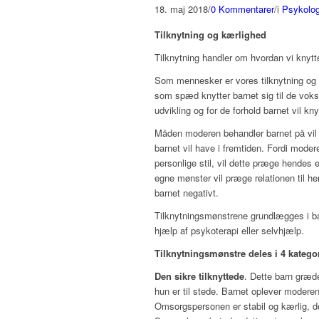
18. maj 2018
/
0 Kommentarer
/
i
Psykologi
Tilknytning
og kærlighed
Tilknytning handler om hvordan vi knytte
Som mennesker er vores tilknytning og vo
som spæd knytter barnet sig til de voks
udvikling og for de forhold barnet vil kny
Måden moderen behandler barnet på vil d
barnet vil have i fremtiden. Fordi moder
personlige stil, vil dette præge hendes 
egne mønster vil præge relationen til h
barnet negativt.
Tilknytningsmønstrene grundlægges i b
hjælp af psykoterapi eller selvhjælp.
Tilknytningsmønstre deles i 4 katego
Den sikre tilknyttede
. Dette barn græde
hun er til stede. Barnet oplever moder
Omsorgspersonen er stabil og kærlig, de