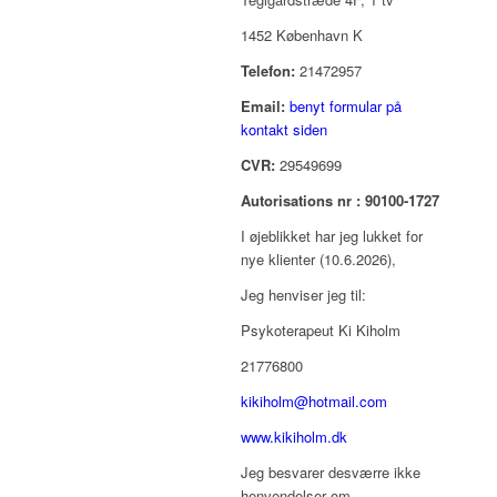
1452 København K
Telefon:
21472957
Email:
benyt formular på
kontakt siden
CVR:
29549699
Autorisations nr : 90100-1727
I øjeblikket har jeg lukket for
nye klienter (10.6.2026),
Jeg henviser jeg til:
Psykoterapeut Ki Kiholm
21776800
kikiholm@hotmail.com
www.kikiholm.dk
Jeg besvarer desværre ikke
henvendelser om