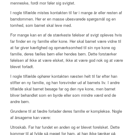
menneske, fordi mor føler sig svigtet.
I nogle tilfælde mistes kontakten til far i mange år eller resten af
barndommen. Her er en masse ubesvarede spørgsmål og en
tomhed, som barnet skal leve med.
For mange kan en af de stærkeste følelser af svigt opleves hvis
far finder en ny familie eller kone. Her skal barnet være vidne til
at far giver kærlighed og opmærksomhed til sin nye kone og
familie, deres fælles børn eller hendes børn. Dette forstærker
følelsen af ikke at være elsket, ikke at være god nok og at være
blevet forladt.
I nogle tilfælde ophører kontakten næsten helt til far efter han
stifter en ny familie, og han forsvinder ud af barnets liv. I andre
tilfælde skal barnet besøge far og den nye kone, men barnet
bliver behandlet som en byrde eller som mindre værd end de
andre børn.
Grundene til at fædre forlader deres familie er komplekse. Nogle
af årsagerne kan være:
Utroskab. Far har fundet en anden og er blevet forelsket. Dette
kommer til at fylde så meget for ham, at han ikke tænker på