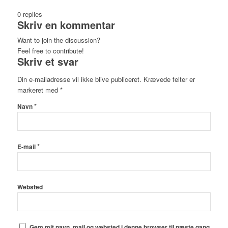
0
replies
Skriv en kommentar
Want to join the discussion?
Feel free to contribute!
Skriv et svar
Din e-mailadresse vil ikke blive publiceret.
Krævede felter er
markeret med
*
*
Navn
*
E-mail
Websted
Gem mit navn, mail og websted i denne browser til næste gang