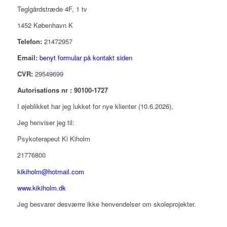
Teglgårdstræde 4F, 1 tv
1452 København K
Telefon:
21472957
Email:
benyt formular på kontakt siden
CVR:
29549699
Autorisations nr : 90100-1727
I øjeblikket har jeg lukket for nye klienter (10.6.2026),
Jeg henviser jeg til:
Psykoterapeut Ki Kiholm
21776800
kikiholm@hotmail.com
www.kikiholm.dk
Jeg besvarer desværre ikke henvendelser om skoleprojekter.