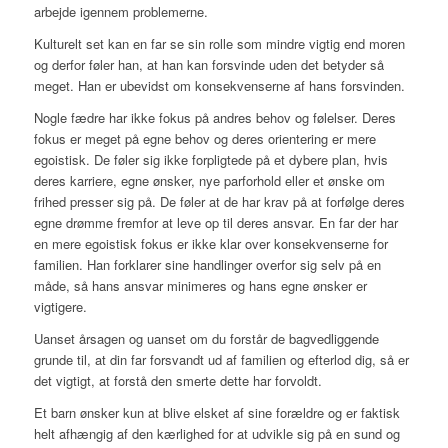
arbejde igennem problemerne.
Kulturelt set kan en far se sin rolle som mindre vigtig end moren
og derfor føler han, at han kan forsvinde uden det betyder så
meget. Han er ubevidst om konsekvenserne af hans forsvinden.
Nogle fædre har ikke fokus på andres behov og følelser. Deres
fokus er meget på egne behov og deres orientering er mere
egoistisk. De føler sig ikke forpligtede på et dybere plan, hvis
deres karriere, egne ønsker, nye parforhold eller et ønske om
frihed presser sig på. De føler at de har krav på at forfølge deres
egne drømme fremfor at leve op til deres ansvar. En far der har
en mere egoistisk fokus er ikke klar over konsekvenserne for
familien. Han forklarer sine handlinger overfor sig selv på en
måde, så hans ansvar minimeres og hans egne ønsker er
vigtigere.
Uanset årsagen og uanset om du forstår de bagvedliggende
grunde til, at din far forsvandt ud af familien og efterlod dig, så er
det vigtigt, at forstå den smerte dette har forvoldt.
Et barn ønsker kun at blive elsket af sine forældre og er faktisk
helt afhængig af den kærlighed for at udvikle sig på en sund og