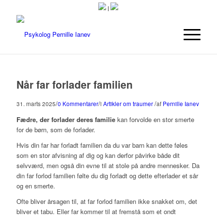
|
Når far forlader familien
/
/
/
31. marts 2025
0 Kommentarer
i
Artikler om traumer
af
Pernille Ianev
Fædre, der forlader deres familie
kan forvolde en stor smerte
for de børn, som de forlader.
Hvis din far har forladt familien da du var barn kan dette føles
som en stor afvisning af dig og kan derfor påvirke både dit
selvværd, men også din evne til at stole på andre mennesker. Da
din far forlod familien følte du dig forladt og dette efterlader et sår
og en smerte.
Ofte bliver årsagen til, at far forlod familien ikke snakket om, det
bliver et tabu. Eller far kommer til at fremstå som et ondt