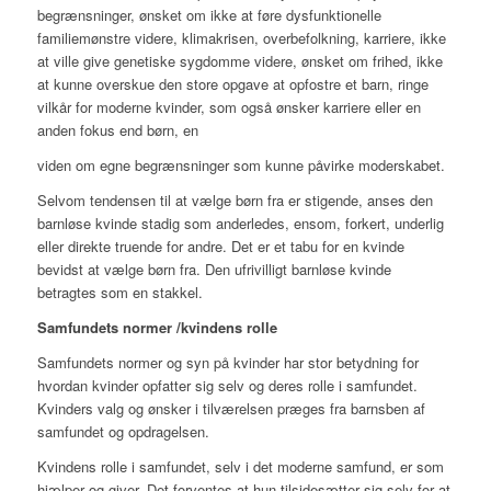
begrænsninger, ønsket om ikke at føre dysfunktionelle
familiemønstre videre, klimakrisen, overbefolkning, karriere, ikke
at ville give genetiske sygdomme videre, ønsket om frihed, ikke
at kunne overskue den store opgave at opfostre et barn, ringe
vilkår for moderne kvinder, som også ønsker karriere eller en
anden fokus end børn, en
viden om egne begrænsninger som kunne påvirke moderskabet.
Selvom tendensen til at vælge børn fra er stigende, anses den
barnløse kvinde stadig som anderledes, ensom, forkert, underlig
eller direkte truende for andre. Det er et tabu for en kvinde
bevidst at vælge børn fra. Den ufrivilligt barnløse kvinde
betragtes som en stakkel.
Samfundets normer /kvindens rolle
Samfundets normer og syn på kvinder har stor betydning for
hvordan kvinder opfatter sig selv og deres rolle i samfundet.
Kvinders valg og ønsker i tilværelsen præges fra barnsben af
samfundet og opdragelsen.
Kvindens rolle i samfundet, selv i det moderne samfund, er som
hjælper og giver. Det forventes at hun tilsidesætter sig selv for at