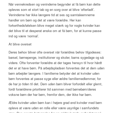
Når vennekredsen og veninderne begynder at få børn kan dette
opleves som et stort tab og en sorg over at blive ‘efterladt’.
Veninderne har ikke længere tid at ses og samtaleemnerne
handler om børn og det at være forældre. Her kan
forkerthedsfølelsen blive meget stærk og for nogle kvinder kan
det blive til et desperat ønske om at få børn, for at kunne passe
ind og være ‘normal’.
At blive overset
Deres behov bliver ofte overset når forældres behov tilgodeses:
barsel, børnepenge, institutioner og skoler, barns sygedage og så
videre. Ofte forventer forældre at der tages hensyn til hvor hårdt
det er at have børn. På arbejdspladsen forventes det at dem uden
børn arbejder længere. I familierne betyder det at kvinder uden
børn forventes at passe syge eller ældre familiemedlemmer, for
de har jo tiden til det. Dem uden børn bliver forfordelt eller glemt,
fordi forældrene prioriterer tid sammen med børnebørn/deres
voksne børn der har børn, fremfor dem, der ikke har børn.
Ældre kvinder uden børn kan i højere grad end kvinder med børn
opleve at være uden en rolle eller være usynlige i samfundets