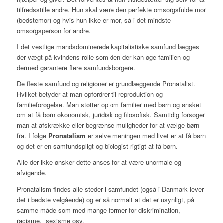
tilfredsstille andre. Hun skal være den perfekte omsorgsfulde mor
(bedstemor) og hvis hun ikke er mor, så i det mindste
omsorgsperson for andre.
I det vestlige mandsdominerede kapitalistiske samfund lægges
der vægt på kvindens rolle som den der kan øge familien og
dermed garantere flere samfundsborgere.
De fleste samfund og religioner er grundlæggende Pronatalist.
Hvilket betyder at man opfordrer til reproduktion og
familieforøgelse. Man støtter op om familier med børn og ønsket
om at få børn økonomisk, juridisk og filosofisk. Samtidig forsøger
man at afskrække eller begrænse muligheder for at vælge børn
fra. I følge
Pronatalism
er selve meningen med livet er at få børn
og det er en samfundspligt og biologist rigtigt at få børn.
Alle der ikke ønsker dette anses for at være unormale og
afvigende.
Pronatalism findes alle steder i samfundet (også i Danmark lever
det i bedste velgående) og er så normalt at det er usynligt, på
samme måde som med mange former for diskrimination,
racisme, sexisme osv.