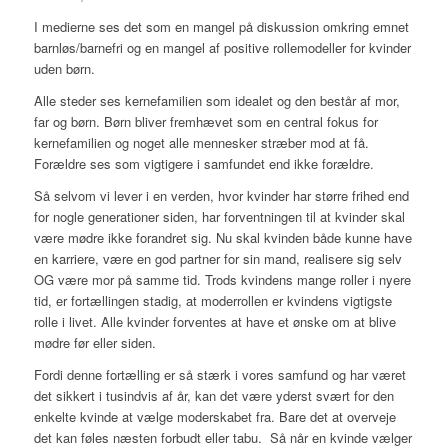
I medierne ses det som en mangel på diskussion omkring emnet
barnløs/barnefri og en mangel af positive rollemodeller for kvinder
uden børn.
Alle steder ses kernefamilien som idealet og den består af mor,
far og børn. Børn bliver fremhævet som en central fokus for
kernefamilien og noget alle mennesker stræber mod at få.
Forældre ses som vigtigere i samfundet end ikke forældre.
Så selvom vi lever i en verden, hvor kvinder har større frihed end
for nogle generationer siden, har forventningen til at kvinder skal
være mødre ikke forandret sig. Nu skal kvinden både kunne have
en karriere, være en god partner for sin mand, realisere sig selv
OG være mor på samme tid. Trods kvindens mange roller i nyere
tid, er fortællingen stadig, at moderrollen er kvindens vigtigste
rolle i livet. Alle kvinder forventes at have et ønske om at blive
mødre før eller siden.
Fordi denne fortælling er så stærk i vores samfund og har været
det sikkert i tusindvis af år, kan det være yderst svært for den
enkelte kvinde at vælge moderskabet fra. Bare det at overveje
det kan føles næsten forbudt eller tabu. Så når en kvinde vælger