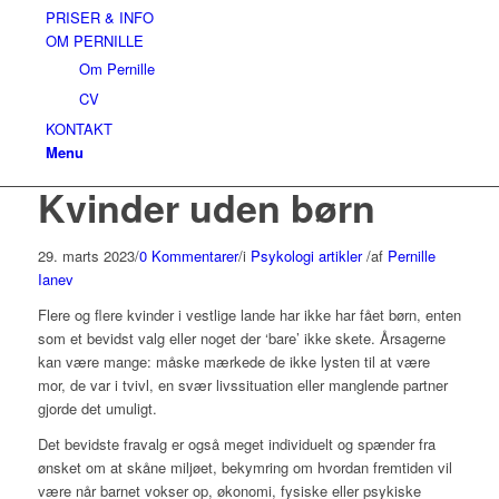
PRISER & INFO
OM PERNILLE
Om Pernille
CV
KONTAKT
Menu
Kvinder uden børn
29. marts 2023
/
0 Kommentarer
/
i
Psykologi artikler
/
af
Pernille
Ianev
Flere og flere kvinder i vestlige lande har ikke har fået børn, enten
som et bevidst valg eller noget der ‘bare’ ikke skete. Årsagerne
kan være mange: måske mærkede de ikke lysten til at være
mor, de var i tvivl, en svær livssituation eller manglende partner
gjorde det umuligt.
Det bevidste fravalg er også meget individuelt og spænder fra
ønsket om at skåne miljøet, bekymring om hvordan fremtiden vil
være når barnet vokser op, økonomi, fysiske eller psykiske