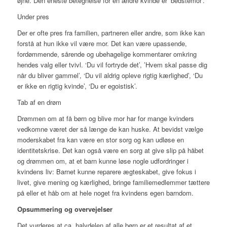
øjne. Den eneste betegnelse for en ældre kvinde er ‘bedstemor’.
Under pres
Der er ofte pres fra familien, partneren eller andre, som ikke kan
forstå at hun ikke vil være mor. Det kan være upassende,
fordømmende, sårende og ubehagelige kommentarer omkring
hendes valg eller tvivl. ‘Du vil fortryde det’, ’Hvem skal passe dig
når du bliver gammel’, ‘Du vil aldrig opleve rigtig kærlighed’, ‘Du
er ikke en rigtig kvinde’, ‘Du er egoistisk’.
Tab af en drøm
Drømmen om at få børn og blive mor har for mange kvinders
vedkomne været der så længe de kan huske. At bevidst vælge
moderskabet fra kan være en stor sorg og kan udløse en
identitetskrise. Det kan også være en sorg at give slip på håbet
og drømmen om, at et barn kunne løse nogle udfordringer i
kvindens liv: Barnet kunne reparere ægteskabet, give fokus i
livet, give mening og kærlighed, bringe familiemedlemmer tættere
på eller et håb om at hele noget fra kvindens egen barndom.
Opsummering og overvejelser
Det vurderes at ca. halvdelen af alle børn er et resultat af et