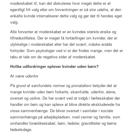
moderskabet til, kan det diskuteres hvor meget dette er et
egentligt frit valg eller om forventningen er så stor udefra, at den
enkelte kvinde internaliserer dette valg og gør det til hendes eget
valg.
Alle forventer at moderskabet er en kvindes største ønske og
tilfredsstillelse. Der er meget få fortællinger om kvinder, der er
ulykkelige i moderskabet eller har det svært, måske endda
fortryder. Som psykologer ved vi er der findes mange, men det er
tabu at tale om de negative sider af moderskabet.
Hvilke udfordringer oplever kvinder uden børn?
At være udenfor
På grund af samfundets normer og pronatalism betyder det at
mange kvinder uden børn forkerte, skamfulde, udenfor, alene,
overset og usikre. De har svært ved at indgå i fællesskaber der
handler om børn og kan opleve at blive direkte ekskluderede fra
visse sammenhænge. De bliver overset i samtaler i sociale
sammenhænge på arbejdspladsen, med venner og familie, som
omhandler forældreskabet, børn, fødsler, graviditeter og børns
fødselsdage.