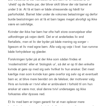
‘uheld’ og de fleste par, der bliver skilt bliver der når barnet er
under 3 år. At få et barn er både stressende og hårdt for
parforholdet. Barnet lider under de voksnes belastninger og derfor
burde beslutningen om at få et barn tages meget alvorligt og ikke
være en selvfølge.
Kvinder der ikke har børn har ofte haft store overvejelser eller
udfordringer på vejen dertil. Det er et anderledes liv end
flertallets, men et liv der byder på både mening og sorger –
ligesom et liv med egne børn. Alle valg og veje i livet kan rumme
både fortrydelser og glæder.
Forskningen tyder på at der ikke som sådan findes et
‘moderinstinkt’ eller et ‘biologisk ur’, så det er op til den enkelte
kvinde at gøre op med sig selv hvilket liv hun ønsker. Det mest
kærlige man som kvinde kan gøre overfor sig selv og et eventuelt
barn er, at blive mere bevidst om de følelser, der motiverer valg.
Hvis en kvinde er i tvivl eller er ambivalent i forhold til om hun
ønsker at være mor, skal denne tvivl undersøges og ikke
forkastes eller dysses ned.
Et liv med børn er ingen garanti for at man oplever mere