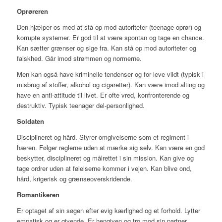
Oprøreren
Den hjælper os med at stå op mod autoriteter (teenage oprør) og
korrupte systemer. Er god til at være spontan og tage en chance.
Kan sætter grænser og sige fra. Kan stå op mod autoriteter og
falskhed. Går imod strømmen og normerne.
Men kan også have kriminelle tendenser og for leve vildt (typisk i
misbrug af stoffer, alkohol og cigaretter). Kan være imod alting og
have en anti-attitude til livet. Er ofte vred, konfronterende og
destruktiv. Typisk teenager del-personlighed.
Soldaten
Disciplineret og hård. Styrer omgivelserne som et regiment i
hæren. Følger reglerne uden at mærke sig selv. Kan være en god
beskytter, disciplineret og målrettet i sin mission. Kan give og
tage ordrer uden at følelserne kommer i vejen. Kan blive ond,
hård, krigerisk og grænseoverskridende.
Romantikeren
Er optaget af sin søgen efter evig kærlighed og et forhold. Lytter
empatisk og er givende. Er hengiven og tro mod sin partner.