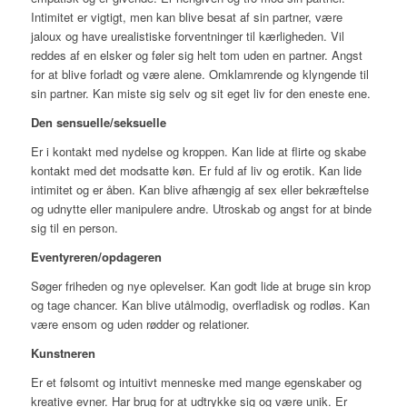
Intimitet er vigtigt, men kan blive besat af sin partner, være
jaloux og have urealistiske forventninger til kærligheden. Vil
reddes af en elsker og føler sig helt tom uden en partner. Angst
for at blive forladt og være alene. Omklamrende og klyngende til
sin partner. Kan miste sig selv og sit eget liv for den eneste ene.
Den sensuelle/seksuelle
Er i kontakt med nydelse og kroppen. Kan lide at flirte og skabe
kontakt med det modsatte køn. Er fuld af liv og erotik. Kan lide
intimitet og er åben. Kan blive afhængig af sex eller bekræftelse
og udnytte eller manipulere andre. Utroskab og angst for at binde
sig til en person.
Eventyreren/opdageren
Søger friheden og nye oplevelser. Kan godt lide at bruge sin krop
og tage chancer. Kan blive utålmodig, overfladisk og rodløs. Kan
være ensom og uden rødder og relationer.
Kunstneren
Er et følsomt og intuitivt menneske med mange egenskaber og
kreative evner. Har brug for at udtrykke sig og være unik. Er