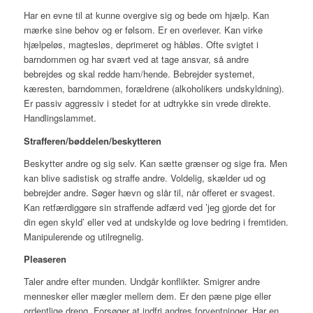
Har en evne til at kunne overgive sig og bede om hjælp. Kan
mærke sine behov og er følsom. Er en overlever. Kan virke
hjælpeløs, magtesløs, deprimeret og håbløs. Ofte svigtet i
barndommen og har svært ved at tage ansvar, så andre
bebrejdes og skal redde ham/hende. Bebrejder systemet,
kæresten, barndommen, forældrene (alkoholikers undskyldning).
Er passiv aggressiv i stedet for at udtrykke sin vrede direkte.
Handlingslammet.
Strafferen/bøddelen/beskytteren
Beskytter andre og sig selv. Kan sætte grænser og sige fra. Men
kan blive sadistisk og straffe andre. Voldelig, skælder ud og
bebrejder andre. Søger hævn og slår til, når offeret er svagest.
Kan retfærdiggøre sin straffende adfærd ved ’jeg gjorde det for
din egen skyld’ eller ved at undskylde og love bedring i fremtiden.
Manipulerende og utilregnelig.
Pleaseren
Taler andre efter munden. Undgår konflikter. Smigrer andre
mennesker eller mægler mellem dem. Er den pæne pige eller
ordentlige dreng. Forsøger at indfri andres forventninger. Har en