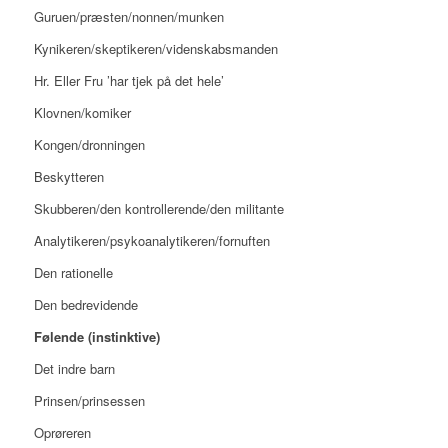
Guruen/præsten/nonnen/munken
Kynikeren/skeptikeren/videnskabsmanden
Hr. Eller Fru ’har tjek på det hele’
Klovnen/komiker
Kongen/dronningen
Beskytteren
Skubberen/den kontrollerende/den militante
Analytikeren/psykoanalytikeren/fornuften
Den rationelle
Den bedrevidende
Følende (instinktive)
Det indre barn
Prinsen/prinsessen
Oprøreren