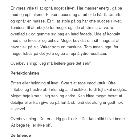
Er vores vilje til at opnå noget i livet. Har masser energi, gå på
mod og optimisme. Elsker succes og at arbejde hårdt. Udretter
og opnår en masse. Er til at stole på og har ofte succes i livet.
Tendens til at arbejde for meget og lide af stress, at være
overfladisk og gemme sig bag en hård facade. Ude af kontakt
med sine følelser og behov. Meget bevidst om sit image af at
have tjek på alt. Virker som en maskine. Tom indeni pga. for
meget fokus på det ydre og på at opnå ydre resultater.
Overbevisning
: ’Jeg må hellere gøre det selv’
Perfektionisten
Enten eller holdning til livet. Svært at tage imod kritik. Ofte
irritabel og frustreret. Føler sig altid usikker, fordi fejl skal undgås.
Meget høje krav til sig selv og andre. Kan blive meget besat af
detaljer eller kan give op på forhånd, fordi det aldrig er godt nok
alligevel.
Overbevisning :
’Det er aldrig godt nok’. ’Det kan altid blive bedre’.
’At begå fejl er ikke ok’.
De følende