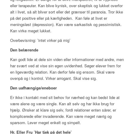
eller terapeuter. Kan blive kynisk, over skeptisk og lukket overfor
alt i livet, så alt bliver sort eller det grænser til paranoia. Tror ikke
på det positive eller på kærligheden.
Kan føle at livet er
meningsløst (depression). Kan være sarkastisk og pessimistisk.
Kan virke meget lukket.
Overbevisning:
’intet virker på mig’
Den belærende
Kan godt lide at dele sin viden eller informationer med andre, men
har svært ved at vise sin egen uvidenhed. Søger elever frem for
en ligeværdig relation. Kan derfor føle sig ensom. Skal være
ovenpå og i kontrol. Virker arrogant. Skal vise sig.
Den uafhængige/eneboer
Er ikke i kontakt med sit behov for nærhed og kan bedst lide at
være alene og være single. Kan alt selv og har ikke brug for
hjælp. Ønsker at klare sig selv, fordi relationer enten sårer, er
komplicerede eller invaderende. Kan være meget nærig og
sparsom. Lever meget enkelt og simpelt.
Hr. Eller Fru ’Har tjek på det hele’