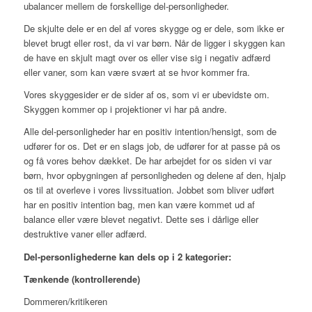
ubalancer
mellem de forskellige del-personligheder.
De
skjulte dele
er en del af vores
skygge
og er dele, som ikke er
blevet brugt eller rost, da vi var børn. Når de ligger i skyggen kan
de have en skjult magt over os eller vise sig i negativ adfærd
eller vaner, som kan være svært at se hvor kommer fra.
Vores
skyggesider
er de sider af os, som vi er ubevidste om.
Skyggen kommer op i
projektioner
vi har på andre.
Alle del-personligheder har en
positiv intention/hensigt
, som de
udfører for os. Det er en slags job, de udfører for at passe på os
og få vores behov dækket. De har arbejdet for os siden vi var
børn, hvor opbygningen af personligheden og delene af den, hjalp
os til at overleve i vores livssituation. Jobbet som bliver udført
har en positiv intention bag, men kan være kommet ud af
balance eller være blevet negativt. Dette ses i dårlige eller
destruktive vaner eller adfærd.
Del-personlighederne kan dels op i 2 kategorier:
Tænkende (kontrollerende)
Dommeren/kritikeren