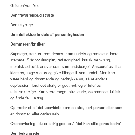
Gnieren/von And
Den fraværende/distræte
Den usynlige
De intellektuelle dele af personligheden
Dommeren/kritiker
Superego, som er forældrenes, samfundets og moralens indre
stemme. Står for disciplin, retfærdighed, kritisk tænkning,
moralsk adfærd, ansvar som samfundsborger. Ansporer os til at
klare os, søge status og give tilbage til samfundet. Men kan
være hård og dømmende og nedtrykke os, så vi ender i
depression, fordi det aldrig er godt nok og vi føler os
utilstrækkelige. Kan være meget straffende, dømmende, kritisk
og finde fejl i alting.
Optræder ofte i det ubevidste som en stor, sort person eller som
en dommer, eller døden selv.
Overbevisning:
’du er aldrig god nok’, ’det kan altid gøres bedre’.
Den bekymrede