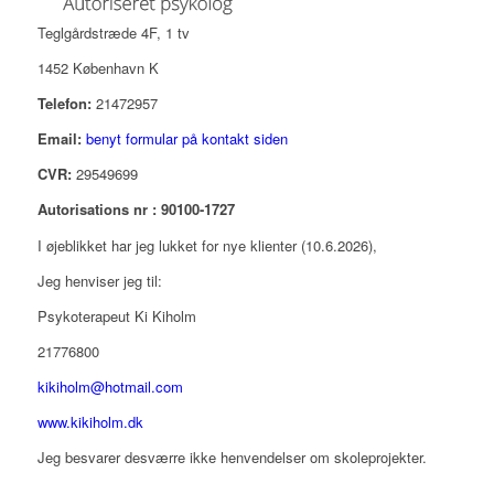
Teglgårdstræde 4F, 1 tv
1452 København K
Telefon:
21472957
Email:
benyt formular på kontakt siden
CVR:
29549699
Autorisations nr : 90100-1727
I øjeblikket har jeg lukket for nye klienter (10.6.2026),
Jeg henviser jeg til:
Psykoterapeut Ki Kiholm
21776800
kikiholm@hotmail.com
www.kikiholm.dk
Jeg besvarer desværre ikke henvendelser om skoleprojekter.