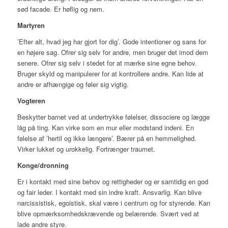
sød facade. Er høflig og nem.
Martyren
’Efter alt, hvad jeg har gjort for dig’. Gode intentioner og sans for
en højere sag. Ofrer sig selv for andre, men bruger det imod dem
senere. Ofrer sig selv i stedet for at mærke sine egne behov.
Bruger skyld og manipulerer for at kontrollere andre. Kan lide at
andre er afhængige og føler sig vigtig.
Vogteren
Beskytter barnet ved at undertrykke følelser, dissociere og lægge
låg på ting. Kan virke som en mur eller modstand indeni. En
følelse af ’hertil og ikke længere’. Bærer på en hemmelighed.
Virker lukket og urokkelig. Fortrænger traumet.
Konge/dronning
Er i kontakt med sine behov og rettigheder og er samtidig en god
og fair leder. I kontakt med sin indre kraft. Ansvarlig. Kan blive
narcissistisk, egoistisk, skal være i centrum og for styrende. Kan
blive opmærksomhedskrævende og belærende. Svært ved at
lade andre styre.