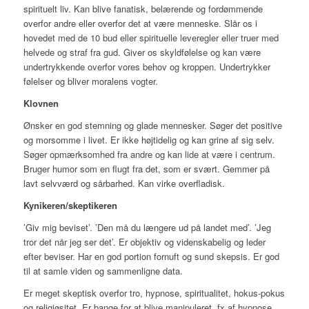
spirituelt liv. Kan blive fanatisk, belærende og fordømmende
overfor andre eller overfor det at være menneske. Slår os i
hovedet med de 10 bud eller spirituelle leveregler eller truer med
helvede og straf fra gud. Giver os skyldfølelse og kan være
undertrykkende overfor vores behov og kroppen. Undertrykker
følelser og bliver moralens vogter.
Klovnen
Ønsker en god stemning og glade mennesker. Søger det positive
og morsomme i livet. Er ikke højtidelig og kan grine af sig selv.
Søger opmærksomhed fra andre og kan lide at være i centrum.
Bruger humor som en flugt fra det, som er svært. Gemmer på
lavt selvværd og sårbarhed. Kan virke overfladisk.
Kynikeren/skeptikeren
’Giv mig beviset’. ’Den må du længere ud på landet med’. ’Jeg
tror det når jeg ser det’. Er objektiv og videnskabelig og leder
efter beviser. Har en god portion fornuft og sund skepsis. Er god
til at samle viden og sammenligne data.
Er meget skeptisk overfor tro, hypnose, spiritualitet, hokus-pokus
og religiøsitet. Er bange for at blive manipuleret, fx af hypnose