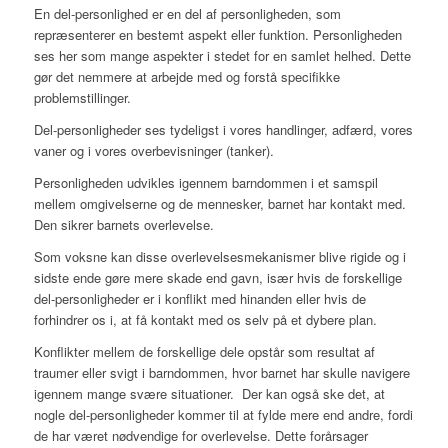
En del-personlighed er en del af personligheden, som
repræsenterer en bestemt aspekt eller funktion. Personligheden
ses her som mange aspekter i stedet for en samlet helhed. Dette
gør det nemmere at arbejde med og forstå specifikke
problemstillinger.
Del-personligheder ses tydeligst i vores handlinger, adfærd, vores
vaner og i vores overbevisninger (tanker).
Personligheden udvikles igennem
barndommen
i et samspil
mellem omgivelserne og de mennesker, barnet har kontakt med.
Den sikrer barnets overlevelse.
Som voksne kan disse overlevelsesmekanismer blive rigide og i
sidste ende gøre mere skade end gavn, især hvis de forskellige
del-personligheder er i konflikt med hinanden eller hvis de
forhindrer os i, at få kontakt med os selv på et dybere plan.
Konflikter
mellem de forskellige dele opstår som resultat af
traumer eller svigt i barndommen, hvor barnet har skulle navigere
igennem mange svære situationer.
Der kan også ske det, at
nogle del-personligheder kommer til at fylde mere end andre, fordi
de har været nødvendige for overlevelse. Dette forårsager