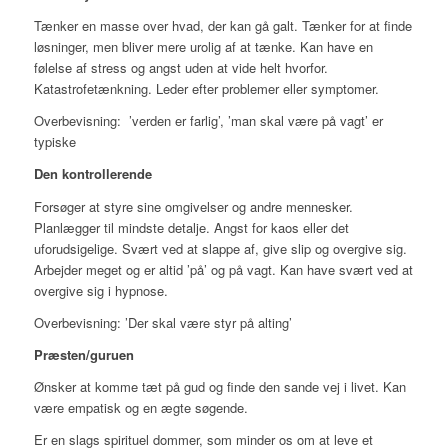
Tænker en masse over hvad, der kan gå galt. Tænker for at finde
løsninger, men bliver mere urolig af at tænke. Kan have en
følelse af stress og angst uden at vide helt hvorfor.
Katastrofetænkning. Leder efter problemer eller symptomer.
Overbevisning:
’verden er farlig’, ’man skal være på vagt’
er
typiske
Den kontrollerende
Forsøger at styre sine omgivelser og andre mennesker.
Planlægger til mindste detalje. Angst for kaos eller det
uforudsigelige. Svært ved at slappe af, give slip og overgive sig.
Arbejder meget og er altid ’på’ og på vagt. Kan have svært ved at
overgive sig i hypnose.
Overbevisning:
’Der skal være styr på alting’
Præsten/guruen
Ønsker at komme tæt på gud og finde den sande vej i livet. Kan
være empatisk og en ægte søgende.
Er en slags spirituel dommer, som minder os om at leve et